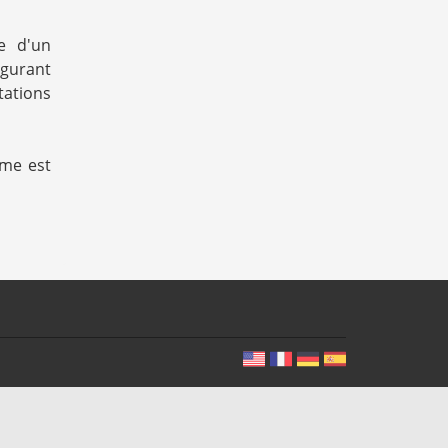
se d'un
igurant
tations
rme est