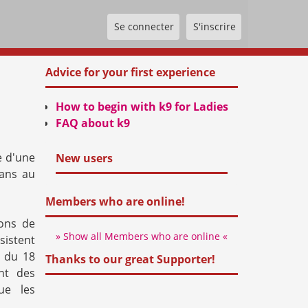
Se connecter
S'inscrire
Advice for your first experience
How to begin with k9 for Ladies
FAQ about k9
e d'une
New users
 ans au
Members who are online!
ions de
» Show all Members who are online «
nsistent
) du 18
Thanks to our great Supporter!
nt des
ue les