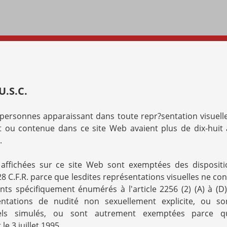
U.S.C.
s personnes apparaissant dans toute repr?sentation visuell
nt ou contenue dans ce site Web avaient plus de dix-huit
.
s affichées sur ce site Web sont exemptées des disposit
u 28 C.F.R. parce que lesdites représentations visuelles ne co
s spécifiquement énumérés à l'article 2256 (2) (A) à (D
ntations de nudité non sexuellement explicite, ou so
els simulés, ou sont autrement exemptées parce q
e 3 juillet 1995.